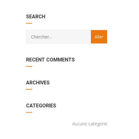
with
Category
SEARCH
drop
with
down
dropdown
archive
RECENT COMMENTS
ARCHIVES
CATEGORIES
Aucune catégorie