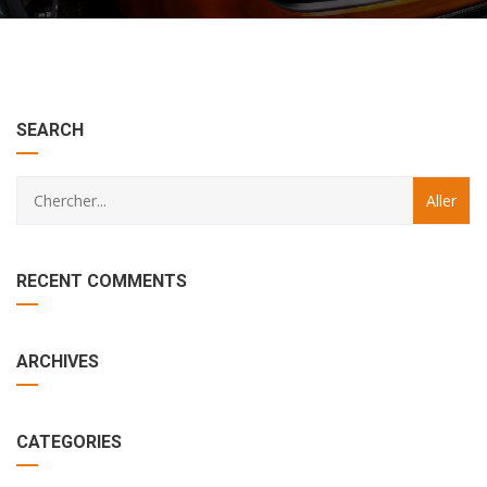
with
Category
SEARCH
drop
with
down
dropdown
archive
RECENT COMMENTS
ARCHIVES
CATEGORIES