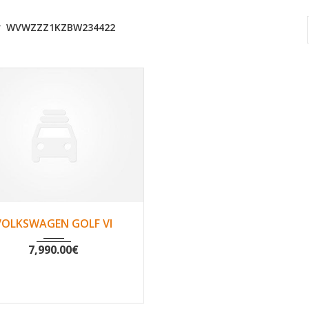
WVWZZZ1KZBW234422
2011
Non
82445
VOLKSWAGEN GOLF VI
7,990.00
€