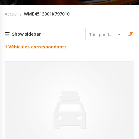
Accueil
WME4513901K797010
Show sidebar
Trier par date
1
Véhicules correspondants