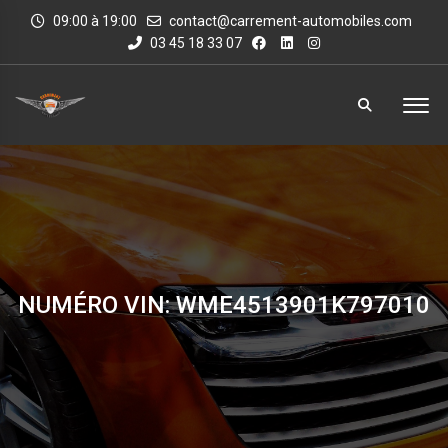
09:00 à 19:00
contact@carrement-automobiles.com
03 45 18 33 07
NUMÉRO VIN: WME4513901K797010