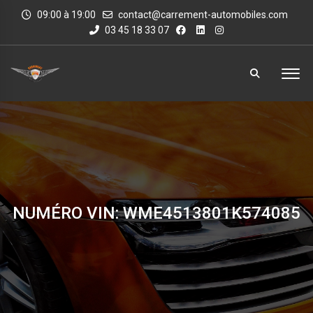
09:00 à 19:00
contact@carrement-automobiles.com
03 45 18 33 07
NUMÉRO VIN: WME4513801K574085