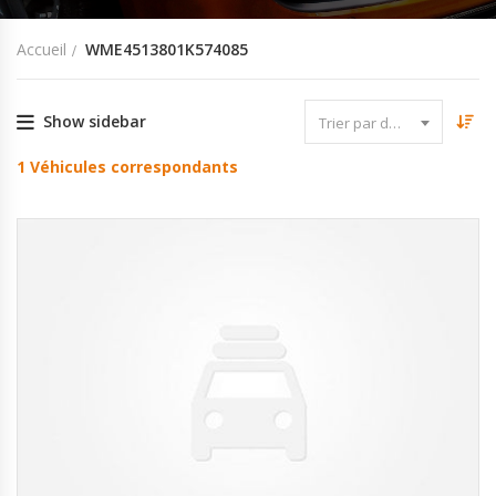
Accueil
WME4513801K574085
Show sidebar
Trier par date
1
Véhicules correspondants