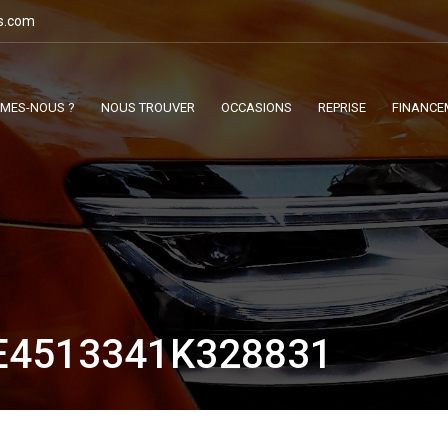
s.com
MMES-NOUS ?
NOUS TROUVER
OCCASIONS
REPRISE
FINANCE
E4513341K328831