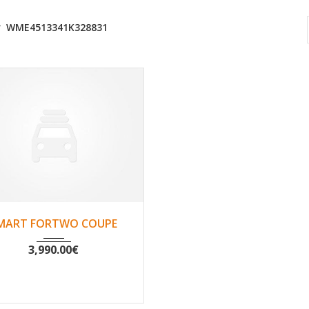
WME4513341K328831
2009
Oui
69986
MART FORTWO COUPE
3,990.00
€