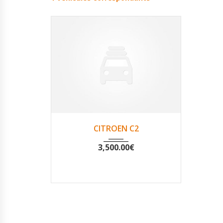
2003
Non
130423
CITROEN C2
3,500.00
€