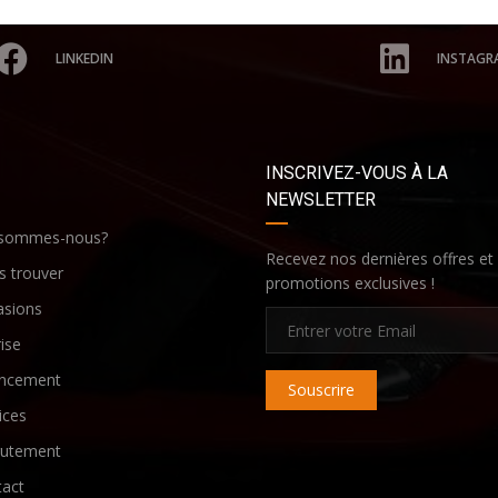
LINKEDIN
INSTAGR
INSCRIVEZ-VOUS À LA
NEWSLETTER
 sommes-nous?
Recevez nos dernières offres et
 trouver
promotions exclusives !
asions
ise
ancement
Souscrire
ices
rutement
act