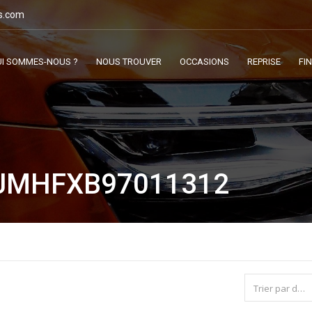
s.com
I SOMMES-NOUS ?
NOUS TROUVER
OCCASIONS
REPRISE
FI
7JMHFXB97011312
Trier par date