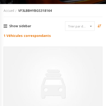
Accueil
VF3LBBHYBGS318164
Show sidebar
Trier par date
1
Véhicules correspondants