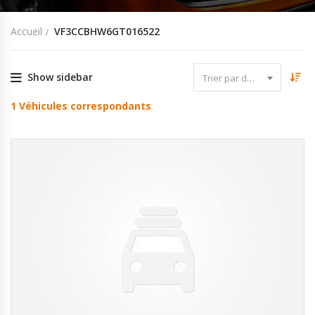
Accueil
VF3CCBHW6GT016522
Show sidebar
Trier par date
1
Véhicules correspondants