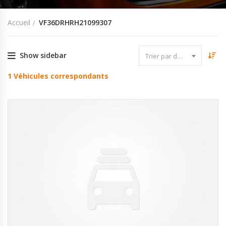
Accueil
VF36DRHRH21099307
Show sidebar
Trier par date
1
Véhicules correspondants