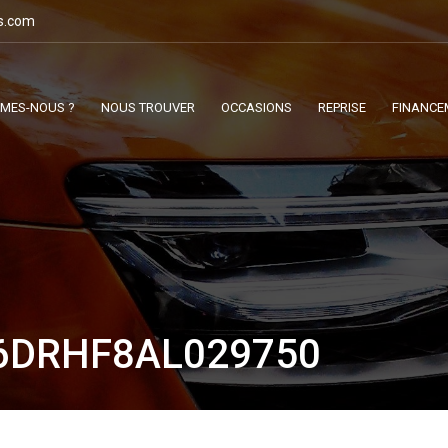
s.com
MMES-NOUS ?
NOUS TROUVER
OCCASIONS
REPRISE
FINANCE
6DRHF8AL029750