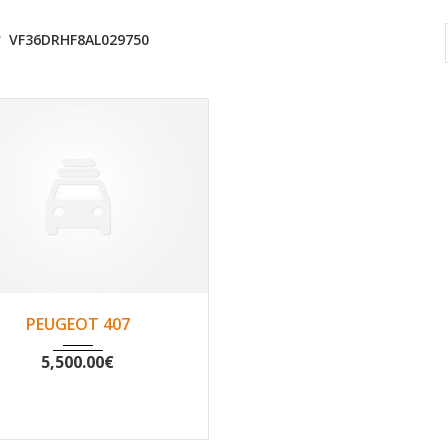
VF36DRHF8AL029750
2011
Non
129700
PEUGEOT 407
5,500.00
€