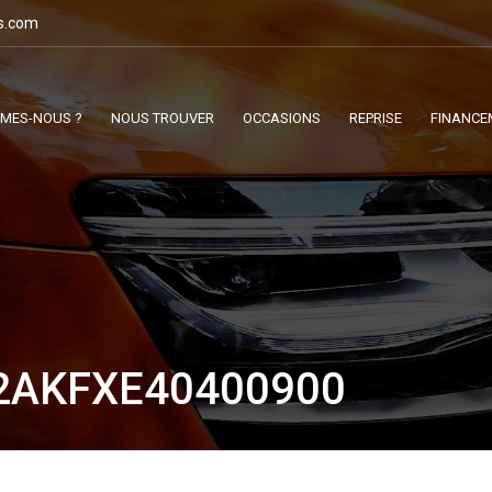
s.com
MMES-NOUS ?
NOUS TROUVER
OCCASIONS
REPRISE
FINANCE
2AKFXE40400900