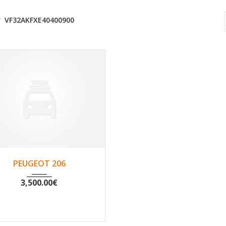
VF32AKFXE40400900
1999
Non
109492
PEUGEOT 206
3,500.00
€