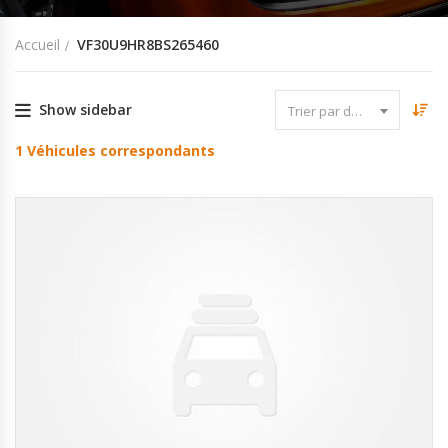
Accueil
VF30U9HR8BS265460
Show sidebar
Trier par date
1
Véhicules correspondants