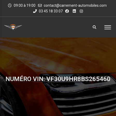
09:00 à 19:00
contact@carrement-automobiles.com
03 45 18 33 07
NUMÉRO VIN: VF30U9HR8BS265460