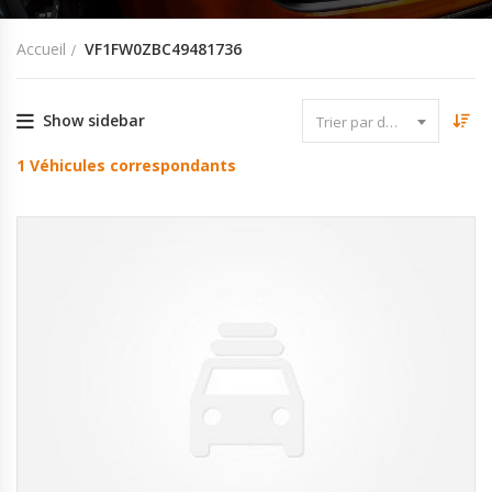
Accueil
VF1FW0ZBC49481736
Show sidebar
Trier par date
1
Véhicules correspondants