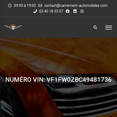
09:00 à 19:00
contact@carrement-automobiles.com
03 45 18 33 07
NUMÉRO VIN: VF1FW0ZBC49481736