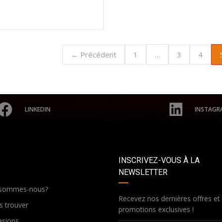
…
← Précédent
1
3
4
LINKEDIN
INSTAGR
INSCRIVEZ-VOUS À LA
NEWSLETTER
 sommes-nous?
Recevez nos dernières offres et
 trouver
promotions exclusives !
asions