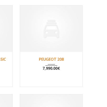
00
2013
Non
120885
SIC
PEUGEOT 208
7,990.00
€