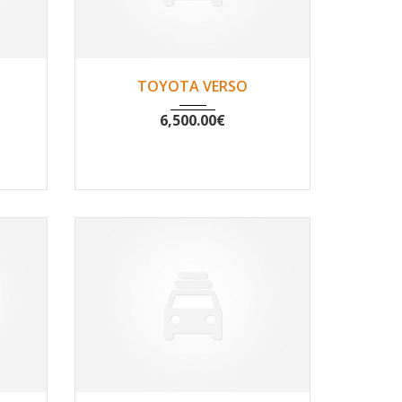
820
2011
Non
184888
TOYOTA VERSO
6,500.00
€