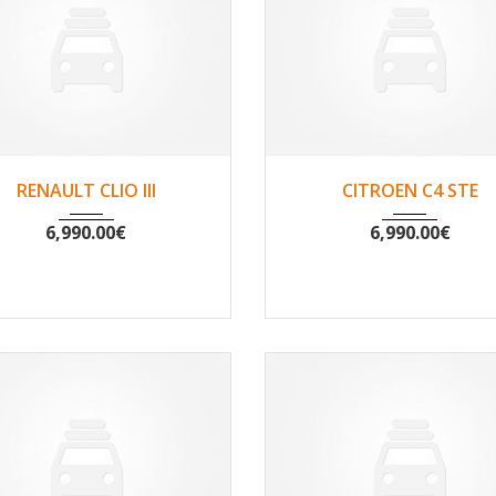
2011
Non
61927
2017
Non
136
RENAULT CLIO III
CITROEN C4 STE
6,990.00
€
6,990.00
€