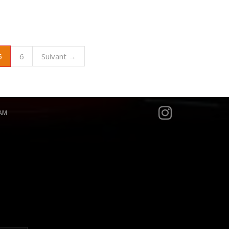
5
6
Suivant →
AM