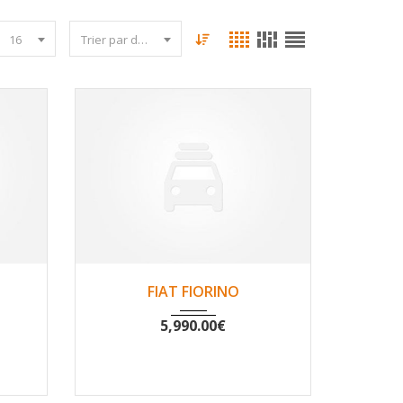
16
Trier par date
55
2008
Non
111780
FIAT FIORINO
5,990.00
€