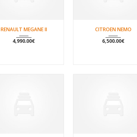
2008
Non
175277
2009
Non
149
RENAULT MEGANE II
CITROEN NEMO
4,990.00
€
6,500.00
€