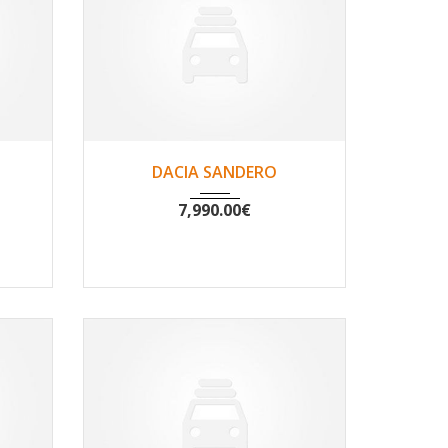
160
2019
Non
20332
DACIA SANDERO
7,990.00
€