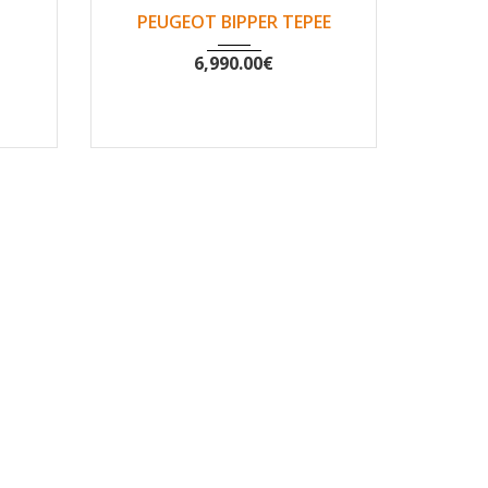
710
2010
Non
108044
PEUGEOT BIPPER TEPEE
6,990.00
€