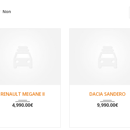
Non
2002
Non
119869
2016
Non
500
RENAULT MEGANE II
DACIA SANDERO
4,990.00
€
9,990.00
€