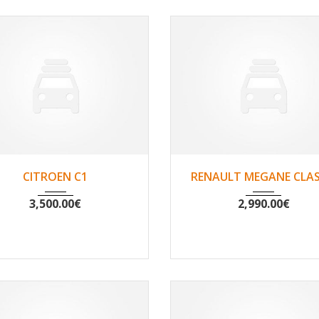
2009
Non
152516
2000
Non
900
CITROEN C1
RENAULT MEGANE CLAS
3,500.00
€
2,990.00
€