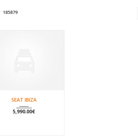
185879
2013
Non
185879
SEAT IBIZA
5,990.00
€