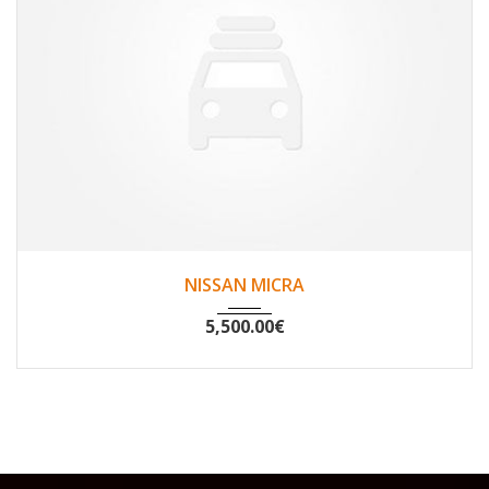
2011
Non
116349
NISSAN MICRA
5,500.00
€