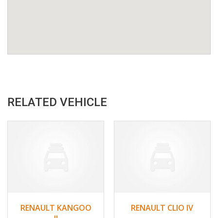
RELATED VEHICLE
2012
Non
2018
Oui
104822
RENAULT KANGOO
RENAULT CLIO IV
162000