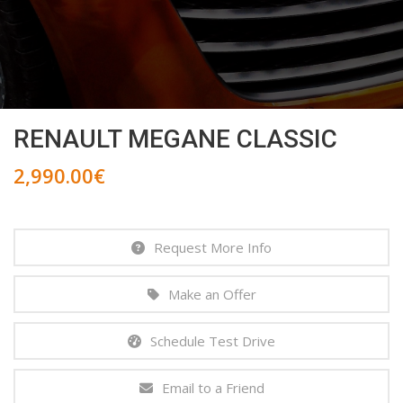
RENAULT MEGANE CLASSIC
2,990.00
€
Request More Info
Make an Offer
Schedule Test Drive
Email to a Friend