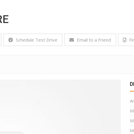
RE
Schedule Test Drive
Email to a Friend
Fi
D
A
M
M
M