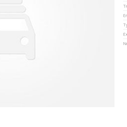
T
E
T
Ex
N