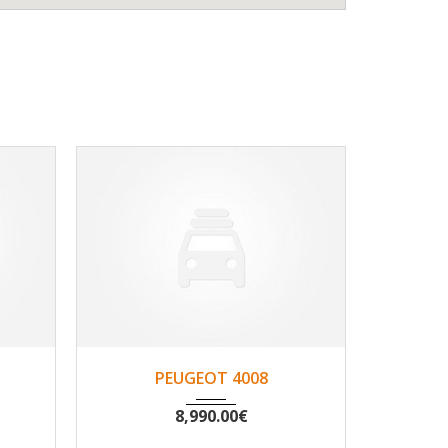
120
2014
Non
187500
201
PEUGEOT 4008
PE
8,990.00
€