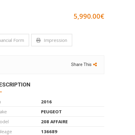
5,990.00
€
nancial Form
Impression
Share This
ESCRIPTION
n
2016
ake
PEUGEOT
odel
208 AFFAIRE
ileage
136689