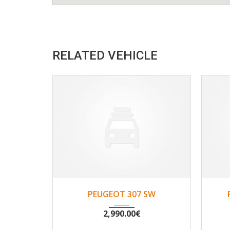
RELATED VEHICLE
2002
Non
194333
PEUGEOT 307 SW
2,990.00
€