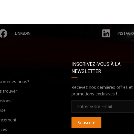
LINKEDIN
INSTAGR
INSCRIVEZ-VOUS À LA
NEWSLETTER
 sommes-nous?
Recevez nos dernières offres et
 trouver
promotions exclusives !
asions
ise
ancement
Souscrire
ices