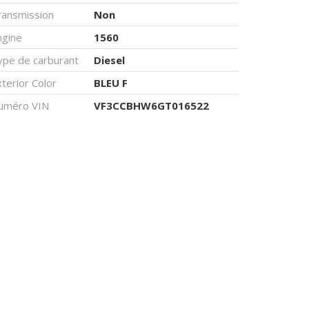
ransmission
Non
ngine
1560
ype de carburant
Diesel
terior Color
BLEU F
uméro VIN
VF3CCBHW6GT016522