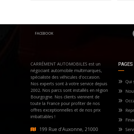
FACEBOOK
CARRÉMENT AUTOMOBILES est un
PAGES
négociant automobile multimarques,
spécialiste des véhicules d'occasion.
Qui
Nos experts sont à votre service depuis
2002. Nos parcs sont installés en région
Nous
Bourgogne. Nos clients viennent de
Occ
toute la France pour profiter de nos
offres exceptionnelles et de nos prix
Repr
imbattables !
Fin
199 Rue d'Auxonne, 21000
Serv