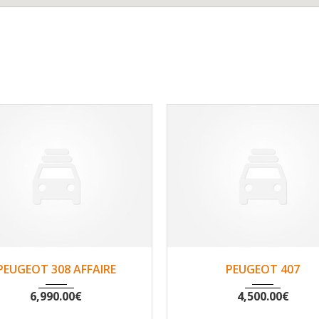
2016
Non
141664
2004
Non
147
PEUGEOT 308 AFFAIRE
PEUGEOT 407
6,990.00
€
4,500.00
€