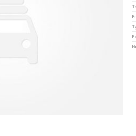
T
E
T
Ex
N