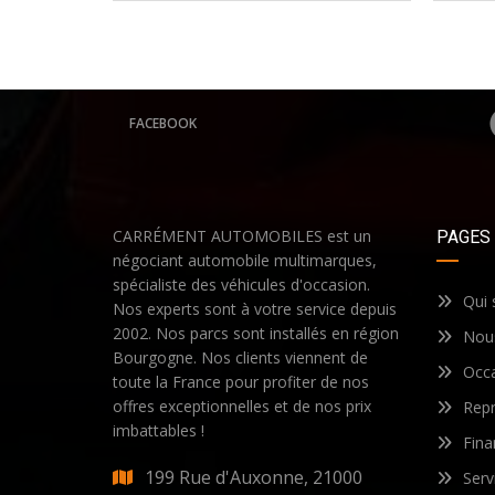
FACEBOOK
CARRÉMENT AUTOMOBILES est un
PAGES
négociant automobile multimarques,
spécialiste des véhicules d'occasion.
Qui
Nos experts sont à votre service depuis
2002. Nos parcs sont installés en région
Nous
Bourgogne. Nos clients viennent de
Occ
toute la France pour profiter de nos
offres exceptionnelles et de nos prix
Repr
imbattables !
Fin
199 Rue d'Auxonne, 21000
Serv