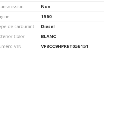
ransmission
Non
ngine
1560
ype de carburant
Diesel
terior Color
BLANC
uméro VIN
VF3CC9HPKET056151