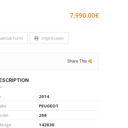
7,990.00
€
nancial Form
Impression
Share This
ESCRIPTION
n
2014
ake
PEUGEOT
odel
208
ileage
142830