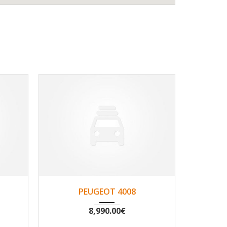
120
2014
Non
187500
201
PEUGEOT 4008
PE
8,990.00
€