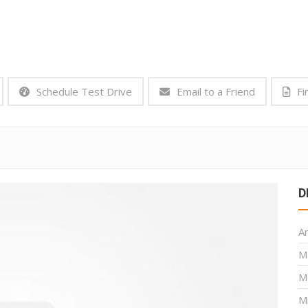
Schedule Test Drive
Email to a Friend
Fi
D
A
M
M
M