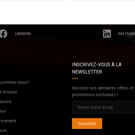
LINKEDIN
INSTAGR
INSCRIVEZ-VOUS À LA
NEWSLETTER
 sommes-nous?
Recevez nos dernières offres et
 trouver
promotions exclusives !
asions
ise
ancement
Souscrire
ices