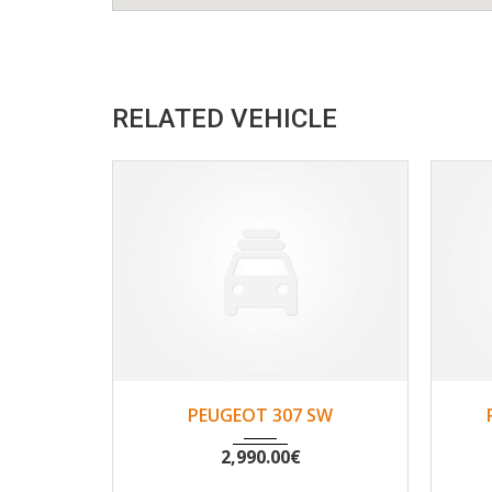
RELATED VEHICLE
2002
Non
194333
PEUGEOT 307 SW
2,990.00
€