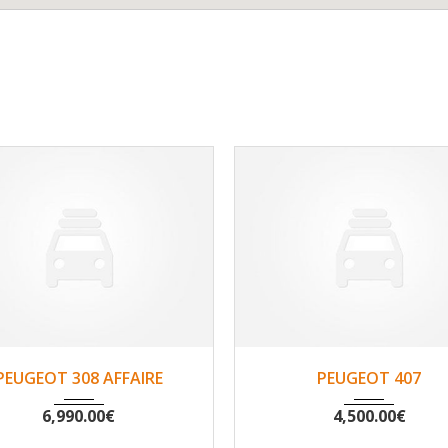
2016
Non
141664
2004
Non
147
PEUGEOT 308 AFFAIRE
PEUGEOT 407
6,990.00
€
4,500.00
€