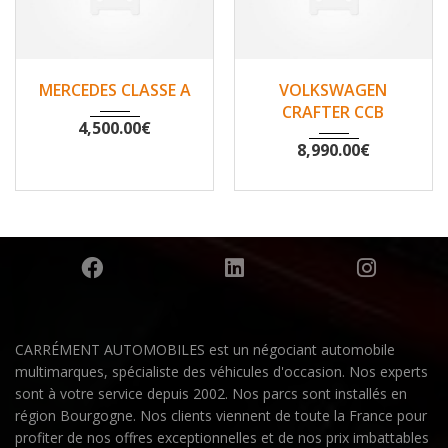
2007
Non
2010
Non
MERCEDES CLASSE A
VOLKSWAGEN
148500
200530
CRAFTER CCB
4,500.00
€
8,990.00
€
CARRÉMENT AUTOMOBILES est un négociant automobile
multimarques, spécialiste des véhicules d'occasion. Nos experts
sont à votre service depuis 2002. Nos parcs sont installés en
région Bourgogne. Nos clients viennent de toute la France pour
profiter de nos offres exceptionnelles et de nos prix imbattables