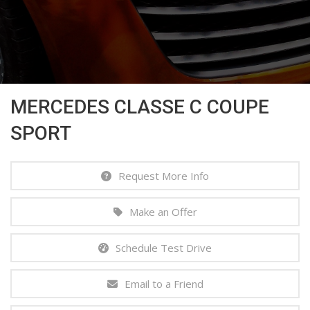
MERCEDES CLASSE C COUPE
SPORT
Request More Info
Make an Offer
Schedule Test Drive
Email to a Friend