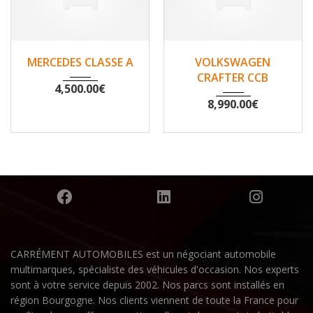
2007
Non
2010
Non
MERCEDES CLASSE A
VOLKSWAGEN
148500
200530
CRAFTER CCB
4,500.00
€
8,990.00
€
CARRÉMENT AUTOMOBILES est un négociant automobile
multimarques, spécialiste des véhicules d'occasion. Nos experts
sont à votre service depuis 2002. Nos parcs sont installés en
région Bourgogne. Nos clients viennent de toute la France pour