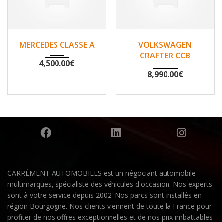
2007
Non
2010
Non
MERCEDES CLASSE A
VOLKSWAGEN
148500
200530
CRAFTER CCB
4,500.00
€
8,990.00
€
CARRÉMENT AUTOMOBILES est un négociant automobile
multimarques, spécialiste des véhicules d'occasion. Nos experts
sont à votre service depuis 2002. Nos parcs sont installés en
région Bourgogne. Nos clients viennent de toute la France pour
profiter de nos offres exceptionnelles et de nos prix imbattables