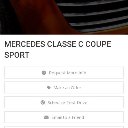
MERCEDES CLASSE C COUPE
SPORT
Request More Info
Make an Offer
Schedule Test Drive
Email to a Friend