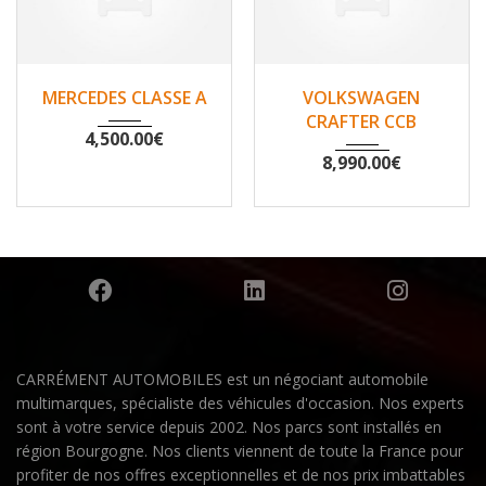
2007
Non
2010
Non
MERCEDES CLASSE A
VOLKSWAGEN
148500
200530
CRAFTER CCB
4,500.00
€
8,990.00
€
CARRÉMENT AUTOMOBILES est un négociant automobile
multimarques, spécialiste des véhicules d'occasion. Nos experts
sont à votre service depuis 2002. Nos parcs sont installés en
région Bourgogne. Nos clients viennent de toute la France pour
profiter de nos offres exceptionnelles et de nos prix imbattables