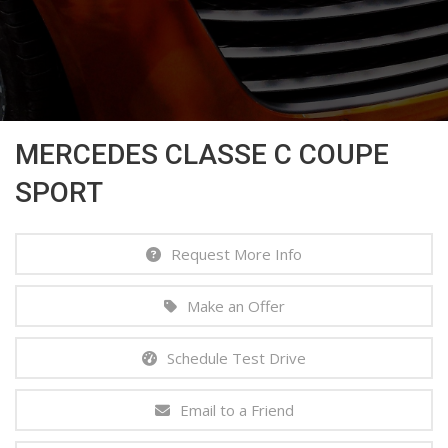
MERCEDES CLASSE C COUPE
SPORT
Request More Info
Make an Offer
Schedule Test Drive
Email to a Friend