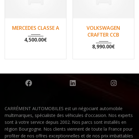
2007
Non
2010
Non
MERCEDES CLASSE A
VOLKSWAGEN
148500
200530
CRAFTER CCB
4,500.00
€
8,990.00
€
CARRÉMENT AUTOMOBILES est un négociant automobile
multimarques, spécialiste des véhicules d'occasion. Nos experts
sont à votre service depuis 2002. Nos parcs sont installés en
région Bourgogne. Nos clients viennent de toute la France pour
profiter de nos offres exceptionnelles et de nos prix imbattables