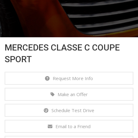
MERCEDES CLASSE C COUPE
SPORT
Request More Info
Make an Offer
Schedule Test Drive
Email to a Friend