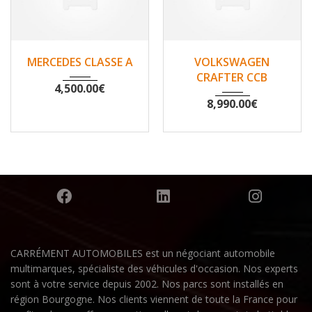
2007
Non
2010
Non
MERCEDES CLASSE A
VOLKSWAGEN
148500
200530
CRAFTER CCB
4,500.00
€
8,990.00
€
CARRÉMENT AUTOMOBILES est un négociant automobile
multimarques, spécialiste des véhicules d'occasion. Nos experts
sont à votre service depuis 2002. Nos parcs sont installés en
région Bourgogne. Nos clients viennent de toute la France pour