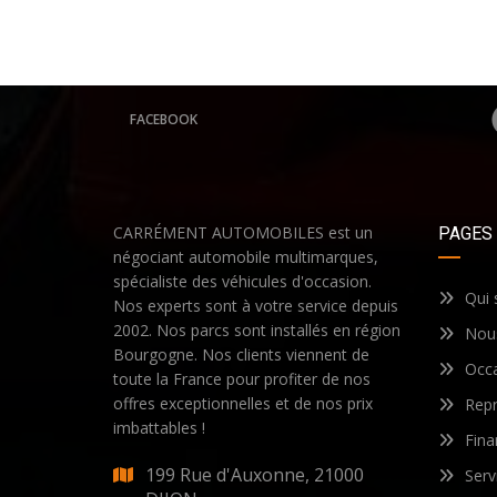
FACEBOOK
CARRÉMENT AUTOMOBILES est un
PAGES
négociant automobile multimarques,
spécialiste des véhicules d'occasion.
Qui
Nos experts sont à votre service depuis
2002. Nos parcs sont installés en région
Nous
Bourgogne. Nos clients viennent de
Occ
toute la France pour profiter de nos
offres exceptionnelles et de nos prix
Repr
imbattables !
Fin
199 Rue d'Auxonne, 21000
Serv