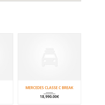
333
2014
Oui
149557
20
MERCEDES CLASSE C BREAK
MERCE
18,990.00
€