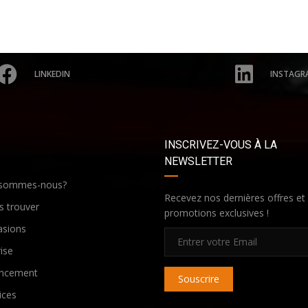
LINKEDIN
INSTAGR
INSCRIVEZ-VOUS À LA
NEWSLETTER
 sommes-nous?
Recevez nos dernières offres et
 trouver
promotions exclusives !
asions
ise
ancement
Souscrire
ices