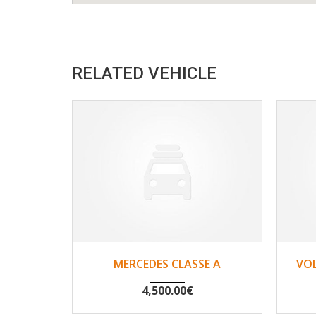
RELATED VEHICLE
2007
Non
148500
MERCEDES CLASSE A
VO
4,500.00
€