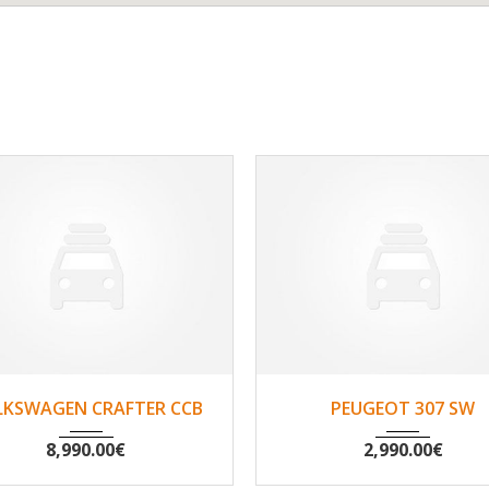
2010
Non
200530
2002
Non
194
LKSWAGEN CRAFTER CCB
PEUGEOT 307 SW
8,990.00
€
2,990.00
€