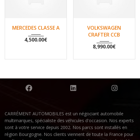
2007
Non
2010
Non
MERCEDES CLASSE A
VOLKSWAGEN
148500
200530
CRAFTER CCB
4,500.00
€
8,990.00
€
CARRÉMENT AUTOMOBILES est un négociant automobile
multimarques, spécialiste des véhicules d'occasion. Nos experts
sont à votre service depuis 2002. Nos parcs sont installés en
région Bourgogne. Nos clients viennent de toute la France pour