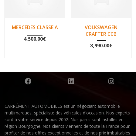
2007
Non
2010
Non
MERCEDES CLASSE A
VOLKSWAGEN
148500
200530
CRAFTER CCB
4,500.00
€
8,990.00
€
CARRÉMENT AUTOMOBILES est un négociant automobile
multimarques, spécialiste des véhicules d'occasion. Nos experts
sont à votre service depuis 2002. Nos parcs sont installés en
région Bourgogne. Nos clients viennent de toute la France pour
profiter de nos offres exceptionnelles et de nos prix imbattables