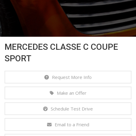
MERCEDES CLASSE C COUPE
SPORT
Request More Info
Make an Offer
Schedule Test Drive
Email to a Friend