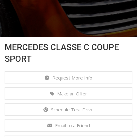
MERCEDES CLASSE C COUPE
SPORT
Request More Info
Make an Offer
Schedule Test Drive
Email to a Friend