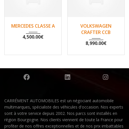
2007
Non
2010
Non
MERCEDES CLASSE A
VOLKSWAGEN
148500
200530
CRAFTER CCB
4,500.00
€
8,990.00
€
CARRÉMENT AUTOMOBILES est un négociant automobile
multimarques, spécialiste des véhicules d'occasion. Nos experts
sont à votre service depuis 2002. Nos parcs sont installés en
région Bourgogne. Nos clients viennent de toute la France pour
profiter de nos offres exceptionnelles et de nos prix imbattables