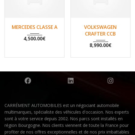
2007
Non
2010
Non
MERCEDES CLASSE A
VOLKSWAGEN
148500
200530
CRAFTER CCB
4,500.00
€
8,990.00
€
CARRÉMENT AUTOMOBILES est un négociant automobile
multimarques, spécialiste des véhicules d'occasion. Nos experts
sont à votre service depuis 2002. Nos parcs sont installés en
région Bourgogne. Nos clients viennent de toute la France pour
profiter de nos offres exceptionnelles et de nos prix imbattables