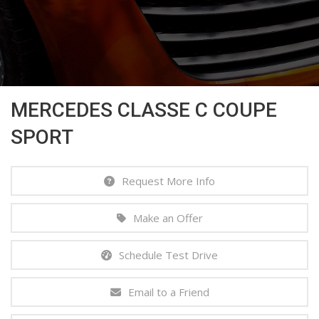
MERCEDES CLASSE C COUPE
SPORT
Request More Info
Make an Offer
Schedule Test Drive
Email to a Friend