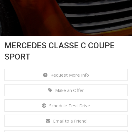
MERCEDES CLASSE C COUPE
SPORT
Request More Info
Make an Offer
Schedule Test Drive
Email to a Friend