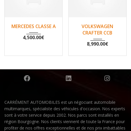
2007
Non
2010
Non
MERCEDES CLASSE A
VOLKSWAGEN
148500
200530
CRAFTER CCB
4,500.00
€
8,990.00
€
CARRÉMENT AUTOMOBILES est un négociant automobile
multimarques, spécialiste des véhicules d'occasion. Nos experts
sont à votre service depuis 2002. Nos parcs sont installés en
région Bourgogne. Nos clients viennent de toute la France pour
profiter de nos offres exceptionnelles et de nos prix imbattables