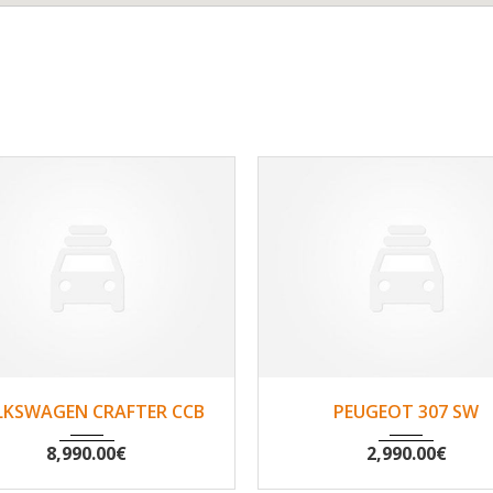
2010
Non
200530
2002
Non
194
LKSWAGEN CRAFTER CCB
PEUGEOT 307 SW
8,990.00
€
2,990.00
€