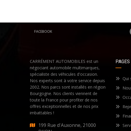
FACEBOOK
CARRÉMENT AUTOMOBILES est un
PAGES
négociant automobile multimarques,
spécialiste des véhicules d'occasion.
Qui
Nos experts sont à votre service depuis
2002. Nos parcs sont installés en région
Nous
Bourgogne. Nos clients viennent de
Occ
toute la France pour profiter de nos
offres exceptionnelles et de nos prix
Repr
imbattables !
Fin
199 Rue d'Auxonne, 21000
Serv