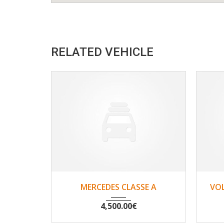
RELATED VEHICLE
2007
Non
148500
MERCEDES CLASSE A
VO
4,500.00
€