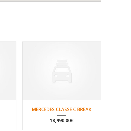
333
2014
Oui
149557
20
MERCEDES CLASSE C BREAK
MERCE
18,990.00
€