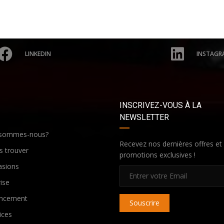
LINKEDIN
INSTAGR
INSCRIVEZ-VOUS À LA
NEWSLETTER
 sommes-nous?
Recevez nos dernières offres et
 trouver
promotions exclusives !
asions
ise
ancement
Souscrire
ices