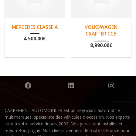
2007
Non
2010
Non
MERCEDES CLASSE A
VOLKSWAGEN
148500
200530
CRAFTER CCB
4,500.00
€
8,990.00
€
CARRÉMENT AUTOMOBILES est un négociant automobile
multimarques, spécialiste des véhicules d'occasion. Nos experts
sont à votre service depuis 2002. Nos parcs sont installés en
région Bourgogne. Nos clients viennent de toute la France pour